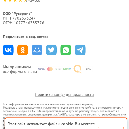
4.9-5.0
ООО "Русервис"
ИНН 7702633247
ОГРН 1077746335776
Поделиться в соц. сетях:
Мы принимаем
все формы оплаты
Политика конфиденциальности
Вся информация на сайте носит исключительно справочный характер.
Товарные знаки используются исключительно для описания устройств, в отношении которых
сервисные центры ast.fix-ilife.ru предоставляют услуги по ремонту. Услуги оказываются в
неавторизованных сервисных центрах ast.fix-ilife.ru, которые не связаны с правообладателями
товарных знаков или их официальными представителями.
Ремонт осуществляется для устройств, уже введенных в гражданский оборот в соответствии
Этот сайт использует файлы cookie. Вы можете
со статьей 1487 ГК РФ.
Использование товарных знаков не преследует цели индивидуализации услуг или введения