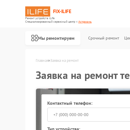
FIX-ILIFE
Ремонт устройств iLife
Специализированный cервисный центр г.
Астрахань
Мы ремонтируем
Срочный ремонт
Це
Ремонт роботов-пылесосов iLife
Главная
Заявка на ремонт
Заявка на ремонт те
Контактный телефон:
Тип устройства: